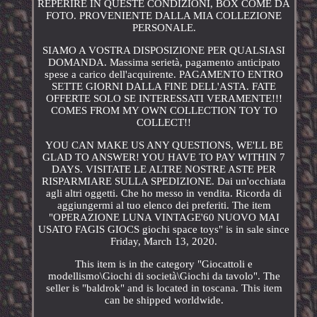
REPERIRE IN QUESTE CONDIZIONI, BOX COME DA
FOTO. PROVENIENTE DALLA MIA COLLEZIONE
PERSONALE.
SIAMO A VOSTRA DISPOSIZIONE PER QUALSIASI
DOMANDA. Massima serietà, pagamento anticipato
spese a carico dell'acquirente. PAGAMENTO ENTRO
SETTE GIORNI DALLA FINE DELL'ASTA. FATE
OFFERTE SOLO SE INTERESSATI VERAMENTE!!!
COMES FROM MY OWN COLLECTION TOY TO
COLLECT!!
YOU CAN MAKE US ANY QUESTIONS, WE'LL BE
GLAD TO ANSWER! YOU HAVE TO PAY WITHIN 7
DAYS. VISITATE LE ALTRE NOSTRE ASTE PER
RISPARMIARE SULLA SPEDIZIONE. Dai un'occhiata
agli altri oggetti. Che ho messo in vendita. Ricorda di
aggiungermi al tuo elenco dei preferiti. The item
"OPERAZIONE LUNA VINTAGE'60 NUOVO MAI
USATO FAGIS GIOCS giochi space toys" is in sale since
Friday, March 13, 2020.
This item is in the category "Giocattoli e
modellismo\Giochi di società\Giochi da tavolo". The
seller is "baldrok" and is located in toscana. This item
can be shipped worldwide.