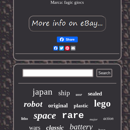
Marca: fagic giocs
Share
Facebook
Twitter
Pinterest
Email
japan
ship
sealed
ussr
lego
robot
original
plastic
space
rare
action
litho
major
battery
classic
wars
base